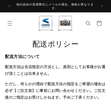
コンテ
が高くなり
他社経由や直接弊社にメールの場合、価格が異なりま
ンツに
【 B
す。
進む
発
注
リ
ス
ト
配送ポリシー
配送方法について
配送方法は当店指定の方法とし、原則としてお客様がお選
び頂くことは出来ません。
ただし、何らかの理由で配送方法の指定をご希望の場合は
必ず【ご注文前】に事前にお問い合わせください。ご注文
後のご指定はお受けしかねます。予めご了承ください。